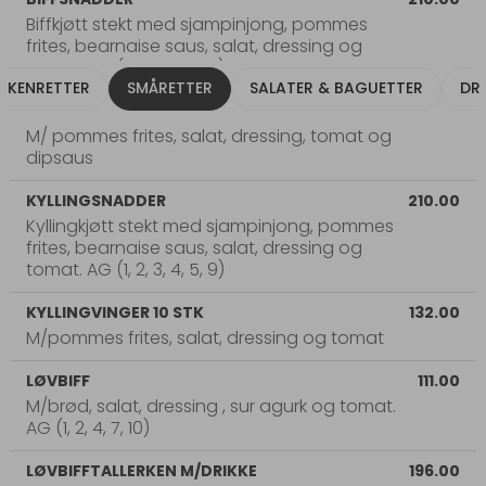
Biffkjøtt stekt med sjampinjong, pommes
frites, bearnaise saus, salat, dressing og
tomat. AG (1, 2, 3, 4, 5, 9)
ERKENRETTER
SMÅRETTER
SALATER & BAGUETTER
DRI
KYLLINGNUGGETS 6 STK
132.00
M/ pommes frites, salat, dressing, tomat og
dipsaus
KYLLINGSNADDER
210.00
Kyllingkjøtt stekt med sjampinjong, pommes
frites, bearnaise saus, salat, dressing og
tomat. AG (1, 2, 3, 4, 5, 9)
KYLLINGVINGER 10 STK
132.00
M/pommes frites, salat, dressing og tomat
LØVBIFF
111.00
M/brød, salat, dressing , sur agurk og tomat.
AG (1, 2, 4, 7, 10)
LØVBIFFTALLERKEN M/DRIKKE
196.00