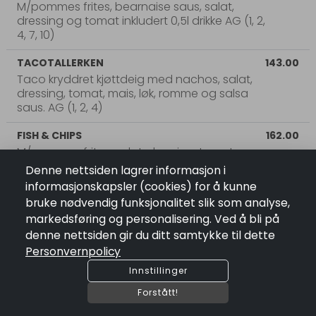
M/pommes frites, bearnaise saus, salat,
dressing og tomat inkludert 0,5l drikke AG (1, 2,
4, 7, 10)
TACOTALLERKEN
143.00
Taco kryddret kjøttdeig med nachos, salat,
dressing, tomat, mais, løk, romme og salsa
saus. AG (1, 2, 4)
FISH & CHIPS
162.00
M/pommes frites, salat, dressing, tomat og
remulade
Denne nettsiden lagrer informasjon i
informasjonskapsler (cookies) for å kunne
SMÅRETTER
bruke nødvendig funksjonalitet slik som analyse,
markedsføring og personalisering. Ved å bli på
denne nettsiden gir du ditt samtykke til dette
Personvernpolicy
Innstillinger
Forstått!